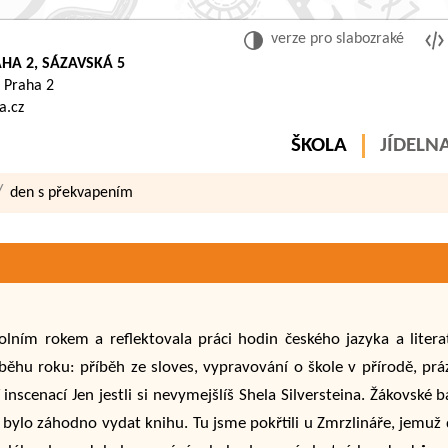
verze pro slabozraké
HA 2, SÁZAVSKÁ 5
 Praha 2
a.cz
ŠKOLA
JÍDELN
den s překvapením
olním rokem a reflektovala práci hodin českého jazyka a litera
ůběhu roku: příběh ze sloves, vypravování o škole v přírodě, p
ní inscenací Jen jestli si nevymejšlíš Shela Silversteina. Žákovsk
 bylo záhodno vydat knihu. Tu jsme pokřtili u Zmrzlináře, jemuž