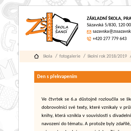
ZÁKLADNÍ ŠKOLA, PRA
Sázavská 5/830, 120 00
sazavska@zssazavsk
+420 277 779 643
škola
fotogalerie
školní rok 2018/2019
Den s překvapením
Ve čtvrtek se 6.a důstojně rozloučila se šk
dobrovolníci své texty, které vznikaly v pr
knihy, která vznikla v souvislosti s divadel
navození do tématu. A protože byly zdařilé,