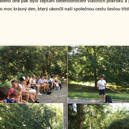
lého dne pak bylo sepsání sebehodnocení vlastních pokroků a pr
to moc krásný den, který ukončil naši společnou cestu šestou tří