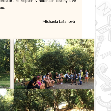
ostoru ke zlepšení v hodinách češtiny a ve
dou.
Michaela Lažanová