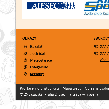
ODKAZY
SBOROV
Bakaláři
277 7
Jídelníček
277 7
více i
Meteostanice
Fotogalerie
Kontakty
Prohlášení o přístupnosti
|
Mapa webu
|
Ochrana osobn
© ZŠ Sázavská, Praha 2, všechna práva vyhrazena