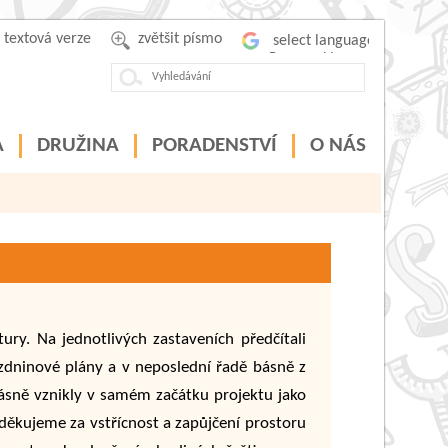
textová verze
zvětšit písmo
Powered by
A
DRUŽINA
PORADENSTVÍ
O NÁS
tury. Na jednotlivých zastaveních předčítali
rázdninové plány a v neposlední řadě básně z
é básně vznikly v samém začátku projektu jako
 děkujeme za vstřícnost a zapůjčení prostoru