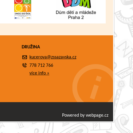
DRUŽINA
kucerova@zssazavska.cz
778 712 766
více info »
Powered by webpage.cz