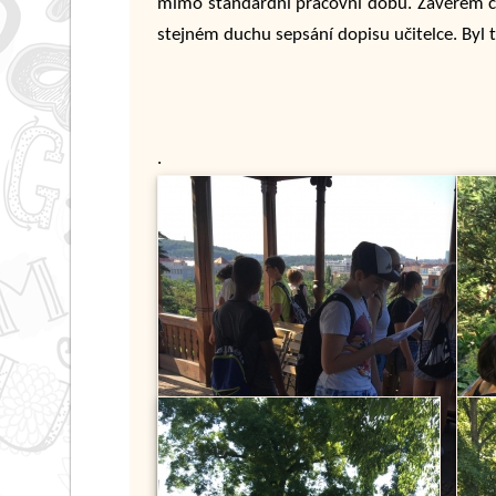
mimo standardní pracovní dobu. Závěrem ce
stejném duchu sepsání dopisu učitelce. Byl 
.