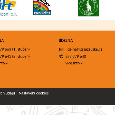
NA
JÍDELNA
79 663 (1. stupeň)
jidelna@zssazavska.cz
79 641 (2. stupeň)
277 779 640
nfo »
více info »
ích údajů
|
Nastavení cookies