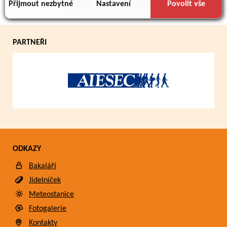
důsledku toho, že používáte jejich služby.
Přijmout nezbytné
Nastavení
Povolit vše
PARTNEŘI
ODKAZY
Bakaláři
Jídelníček
Meteostanice
Fotogalerie
Kontakty