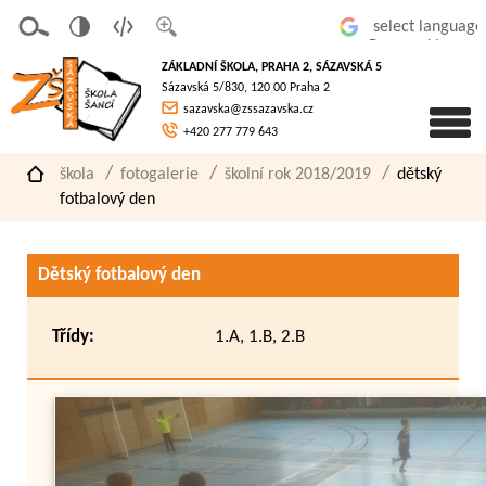
v
t
z
Powered by
erze
extov
většit
ZÁKLADNÍ ŠKOLA, PRAHA 2, SÁZAVSKÁ 5
pro
á
písmo
Sázavská 5/830, 120 00 Praha 2
slaboz
verze
sazavska@zssazavska.cz
raké
+420 277 779 643
škola
fotogalerie
školní rok 2018/2019
dětský
fotbalový den
Dětský fotbalový den
Třídy:
1.A, 1.B, 2.B