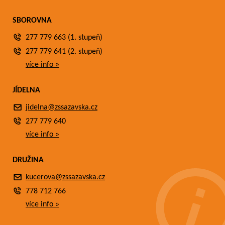
SBOROVNA
277 779 663 (1. stupeň)
277 779 641 (2. stupeň)
více info »
JÍDELNA
jidelna@zssazavska.cz
277 779 640
více info »
DRUŽINA
kucerova@zssazavska.cz
778 712 766
více info »