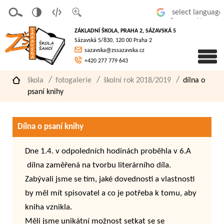
v
t
z
Powered by
erze
extov
většit
ZÁKLADNÍ ŠKOLA, PRAHA 2, SÁZAVSKÁ 5
pro
á
písmo
Sázavská 5/830, 120 00 Praha 2
slaboz
verze
sazavska@zssazavska.cz
raké
+420 277 779 643
škola
fotogalerie
školní rok 2018/2019
dílna o
psaní knihy
Dílna o psaní knihy
Dne 1.4. v odpoledních hodinách proběhla v 6.A
dílna zaměřená na tvorbu literárního díla.
Zabývali jsme se tím, jaké dovednosti a vlastnosti
by měl mít spisovatel a co je potřeba k tomu, aby
kniha vznikla.
Měli jsme unikátní možnost setkat se se