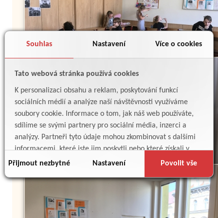
Souhlas
Nastavení
Více o cookies
Tato webová stránka používá cookies
K personalizaci obsahu a reklam, poskytování funkcí
sociálních médií a analýze naší návštěvnosti využíváme
soubory cookie. Informace o tom, jak náš web používáte,
sdílíme se svými partnery pro sociální média, inzerci a
analýzy. Partneři tyto údaje mohou zkombinovat s dalšími
informacemi, které jste jim poskytli nebo které získali v
důsledku toho, že používáte jejich služby.
Přijmout nezbytné
Nastavení
Povolit vše