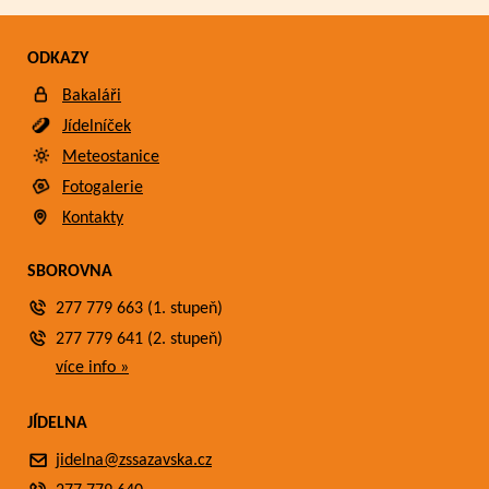
ODKAZY
Bakaláři
Jídelníček
Meteostanice
Fotogalerie
Kontakty
SBOROVNA
277 779 663 (1. stupeň)
277 779 641 (2. stupeň)
více info »
JÍDELNA
jidelna@zssazavska.cz