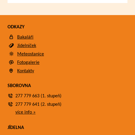
ODKAZY
Bakaláři
Jídelníček
Meteostanice
Fotogalerie
Kontakty
SBOROVNA
277 779 663 (1. stupeň)
277 779 641 (2. stupeň)
více info »
JÍDELNA