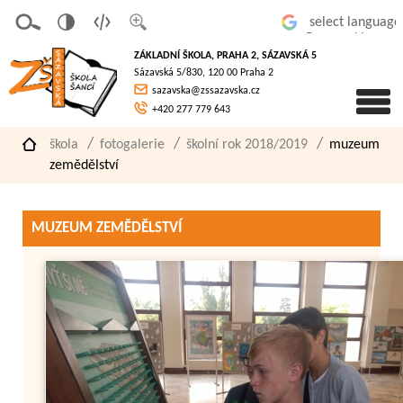
v
t
z
Powered by
erze
extov
většit
ZÁKLADNÍ ŠKOLA, PRAHA 2, SÁZAVSKÁ 5
pro
á
písmo
Sázavská 5/830, 120 00 Praha 2
slaboz
verze
sazavska@zssazavska.cz
raké
+420 277 779 643
škola
fotogalerie
školní rok 2018/2019
muzeum
zemědělství
MUZEUM ZEMĚDĚLSTVÍ