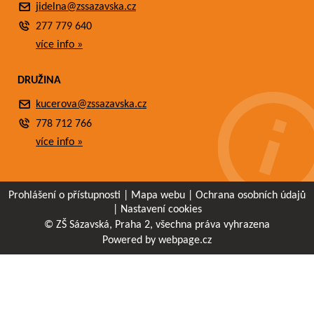
jidelna@zssazavska.cz
277 779 640
více info »
DRUŽINA
kucerova@zssazavska.cz
778 712 766
více info »
Prohlášení o přístupnosti
|
Mapa webu
|
Ochrana osobních údajů
|
Nastavení cookies
© ZŠ Sázavská, Praha 2, všechna práva vyhrazena
Powered by webpage.cz