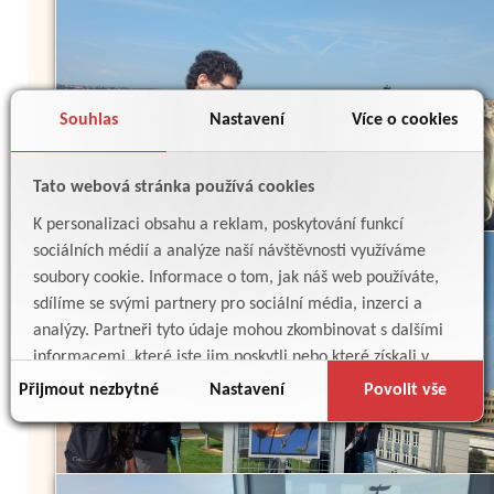
Souhlas
Nastavení
Více o cookies
Tato webová stránka používá cookies
K personalizaci obsahu a reklam, poskytování funkcí
sociálních médií a analýze naší návštěvnosti využíváme
soubory cookie. Informace o tom, jak náš web používáte,
sdílíme se svými partnery pro sociální média, inzerci a
analýzy. Partneři tyto údaje mohou zkombinovat s dalšími
informacemi, které jste jim poskytli nebo které získali v
důsledku toho, že používáte jejich služby.
Přijmout nezbytné
Nastavení
Povolit vše