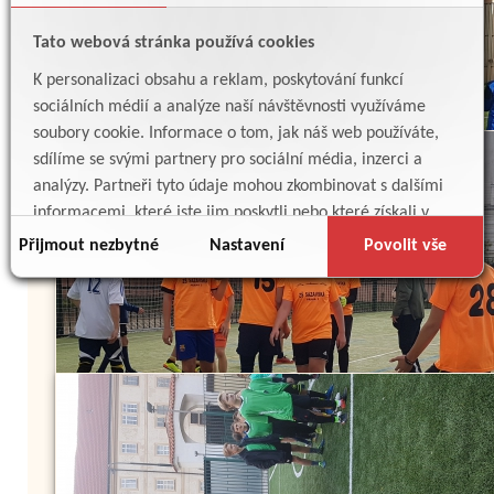
Tato webová stránka používá cookies
K personalizaci obsahu a reklam, poskytování funkcí
sociálních médií a analýze naší návštěvnosti využíváme
soubory cookie. Informace o tom, jak náš web používáte,
sdílíme se svými partnery pro sociální média, inzerci a
analýzy. Partneři tyto údaje mohou zkombinovat s dalšími
informacemi, které jste jim poskytli nebo které získali v
důsledku toho, že používáte jejich služby.
Přijmout nezbytné
Nastavení
Povolit vše