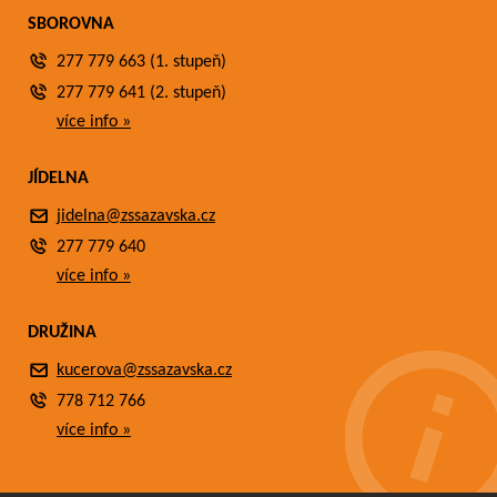
SBOROVNA
277 779 663 (1. stupeň)
277 779 641 (2. stupeň)
více info »
JÍDELNA
jidelna@zssazavska.cz
277 779 640
více info »
DRUŽINA
kucerova@zssazavska.cz
778 712 766
více info »