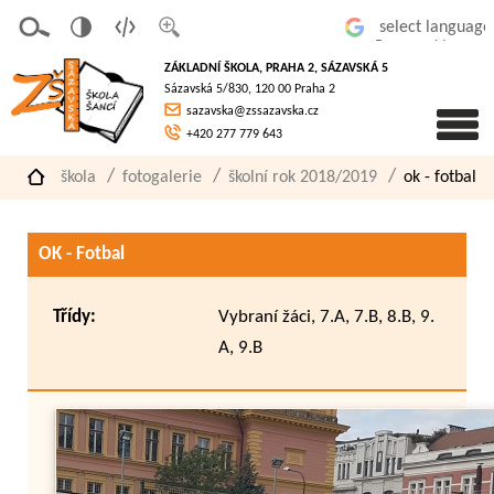
v
t
z
Powered by
erze
extov
většit
ZÁKLADNÍ ŠKOLA, PRAHA 2, SÁZAVSKÁ 5
pro
á
písmo
Sázavská 5/830, 120 00 Praha 2
slaboz
verze
sazavska@zssazavska.cz
raké
+420 277 779 643
škola
fotogalerie
školní rok 2018/2019
ok - fotbal
OK - Fotbal
Třídy:
Vybraní žáci, 7.A, 7.B, 8.B, 9.
A, 9.B