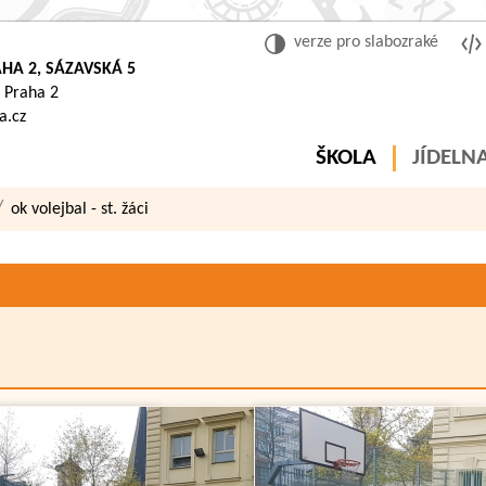
verze pro slabozraké
HA 2, SÁZAVSKÁ 5
 Praha 2
a.cz
ŠKOLA
JÍDELN
ok volejbal - st. žáci