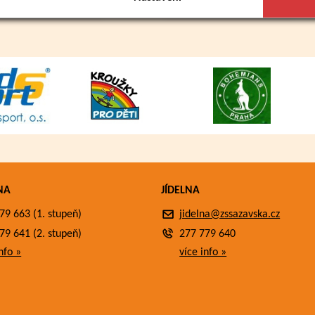
NA
JÍDELNA
79 663 (1. stupeň)
jidelna@zssazavska.cz
79 641 (2. stupeň)
277 779 640
nfo »
více info »