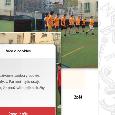
Více o cookies
yužíváme soubory cookie.
lýzy. Partneři tyto údaje
 že používáte jejich služby.
Zpět
Povolit vše