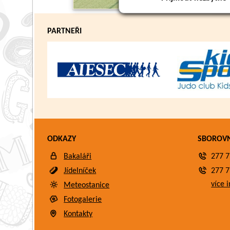
PARTNEŘI
ODKAZY
SBOROV
Bakaláři
277 7
Jídelníček
277 7
více i
Meteostanice
Fotogalerie
Kontakty