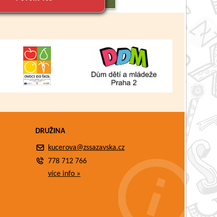
DRUŽINA
kucerova@zssazavska.cz
778 712 766
více info »