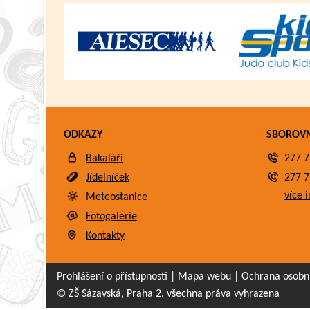
ODKAZY
SBOROV
Bakaláři
277 7
Jídelníček
277 7
více i
Meteostanice
Fotogalerie
Kontakty
Prohlášení o přístupnosti
|
Mapa webu
|
Ochrana osobn
© ZŠ Sázavská, Praha 2, všechna práva vyhrazena