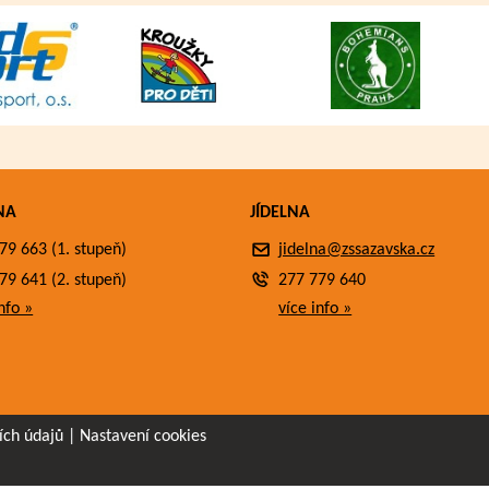
NA
JÍDELNA
79 663 (1. stupeň)
jidelna@zssazavska.cz
79 641 (2. stupeň)
277 779 640
nfo »
více info »
ích údajů
|
Nastavení cookies