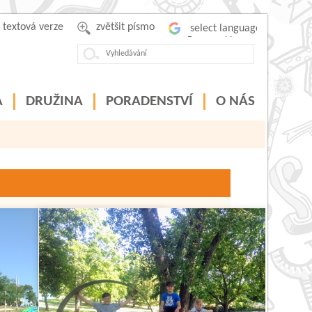
textová verze
zvětšit písmo
Powered by
A
DRUŽINA
PORADENSTVÍ
O NÁS