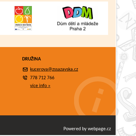
DRUŽINA
kucerova@zssazavska.cz
778 712 766
více info »
Powered by webpage.cz