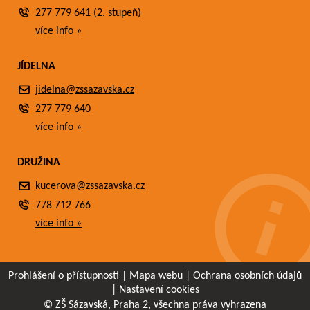
277 779 641 (2. stupeň)
více info »
JÍDELNA
jidelna@zssazavska.cz
277 779 640
více info »
DRUŽINA
kucerova@zssazavska.cz
778 712 766
více info »
Prohlášení o přístupnosti
|
Mapa webu
|
Ochrana osobních údajů
|
Nastavení cookies
© ZŠ Sázavská, Praha 2, všechna práva vyhrazena