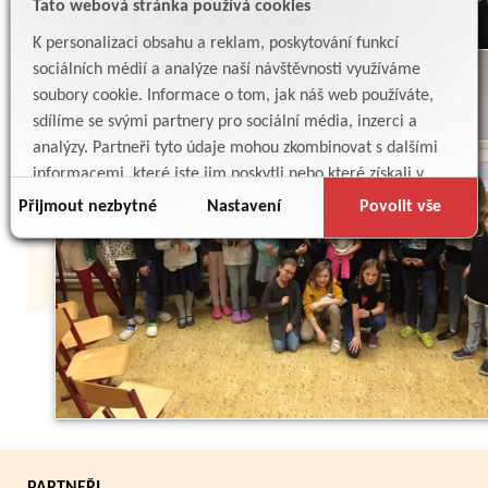
Tato webová stránka používá cookies
K personalizaci obsahu a reklam, poskytování funkcí
sociálních médií a analýze naší návštěvnosti využíváme
soubory cookie. Informace o tom, jak náš web používáte,
sdílíme se svými partnery pro sociální média, inzerci a
analýzy. Partneři tyto údaje mohou zkombinovat s dalšími
informacemi, které jste jim poskytli nebo které získali v
důsledku toho, že používáte jejich služby.
Přijmout nezbytné
Nastavení
Povolit vše
Zpět