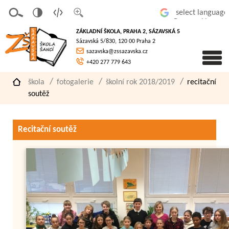
v
t
z
Powered by
erze
extov
většit
ZÁKLADNÍ ŠKOLA, PRAHA 2, SÁZAVSKÁ 5
pro
á
písmo
Sázavská 5/830, 120 00 Praha 2
slaboz
verze
sazavska@zssazavska.cz
raké
+420 277 779 643
škola
fotogalerie
školní rok 2018/2019
recitační
soutěž
Recitační soutěž