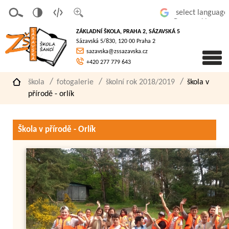
v
t
z
Powered by
erze
extov
většit
ZÁKLADNÍ ŠKOLA, PRAHA 2, SÁZAVSKÁ 5
pro
á
písmo
Sázavská 5/830, 120 00 Praha 2
slaboz
verze
sazavska@zssazavska.cz
raké
+420 277 779 643
škola
fotogalerie
školní rok 2018/2019
škola v
přírodě - orlík
Škola v přírodě - Orlík