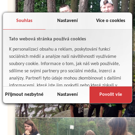
Souhlas
Nastavení
Více o cookies
Tato webová stránka používá cookies
K personalizaci obsahu a reklam, poskytování funkcí
sociálních médií a analýze naší návštěvnosti využíváme
soubory cookie. Informace o tom, jak náš web používáte,
sdílíme se svými partnery pro sociální média, inzerci a
analýzy. Partneři tyto údaje mohou zkombinovat s dalšími
informacemi, které jste jim poskytli nebo které získali v
důsledku toho, že používáte jejich služby.
Přijmout nezbytné
Nastavení
Povolit vše