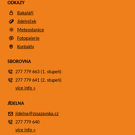
ODKAZY
Bakaláři
Jídelníček
Meteostanice
Fotogalerie
Kontakty
SBOROVNA
277 779 663 (1. stupeň)
277 779 641 (2. stupeň)
více info »
JÍDELNA
jidelna@zssazavska.cz
277 779 640
více info »