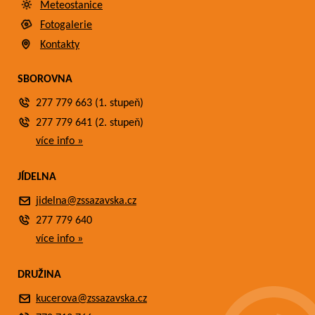
Meteostanice
Fotogalerie
Kontakty
SBOROVNA
277 779 663 (1. stupeň)
277 779 641 (2. stupeň)
více info »
JÍDELNA
jidelna@zssazavska.cz
277 779 640
více info »
DRUŽINA
kucerova@zssazavska.cz