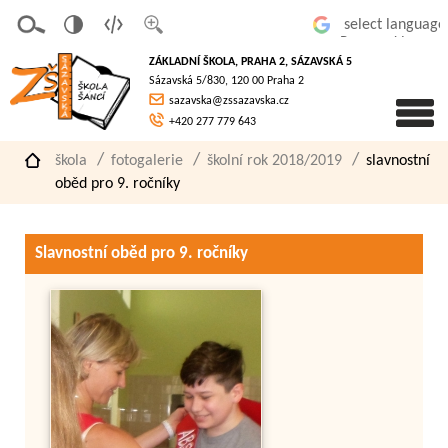
v
t
z
Powered by
erze
extov
většit
ZÁKLADNÍ ŠKOLA, PRAHA 2, SÁZAVSKÁ 5
pro
á
písmo
Sázavská 5/830, 120 00 Praha 2
slaboz
verze
sazavska@zssazavska.cz
raké
+420 277 779 643
škola
fotogalerie
školní rok 2018/2019
slavnostní
oběd pro 9. ročníky
Slavnostní oběd pro 9. ročníky