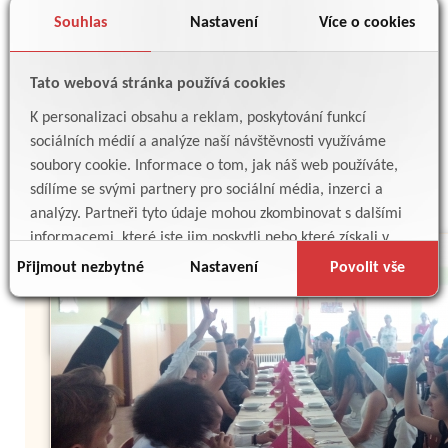
Souhlas
Nastavení
Více o cookies
Tato webová stránka používá cookies
K personalizaci obsahu a reklam, poskytování funkcí
sociálních médií a analýze naší návštěvnosti využíváme
soubory cookie. Informace o tom, jak náš web používáte,
sdílíme se svými partnery pro sociální média, inzerci a
analýzy. Partneři tyto údaje mohou zkombinovat s dalšími
informacemi, které jste jim poskytli nebo které získali v
důsledku toho, že používáte jejich služby.
Přijmout nezbytné
Nastavení
Povolit vše