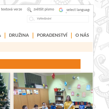
textová verze
zvětšit písmo
Powered by
A
DRUŽINA
PORADENSTVÍ
O NÁS