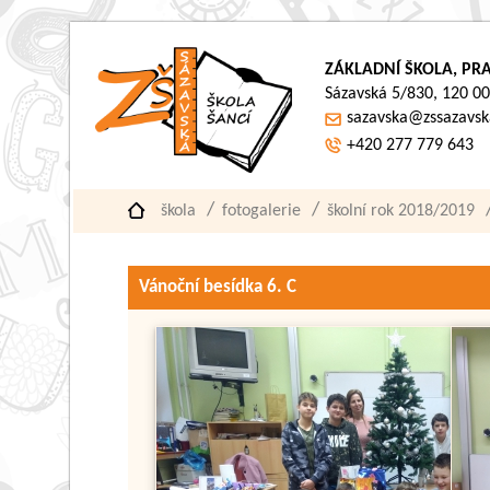
ZÁKLADNÍ ŠKOLA, PRA
Sázavská 5/830, 120 00
sazavska@zssazavsk
+420 277 779 643
škola
fotogalerie
školní rok 2018/2019
Vánoční besídka 6. C