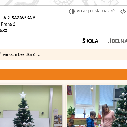
verze pro slabozraké
HA 2, SÁZAVSKÁ 5
 Praha 2
a.cz
ŠKOLA
JÍDELN
vánoční besídka 6. c