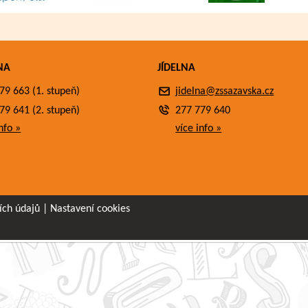
NA
JÍDELNA
79 663 (1. stupeň)
jidelna@zssazavska.cz
79 641 (2. stupeň)
277 779 640
nfo »
více info »
ích údajů
|
Nastavení cookies