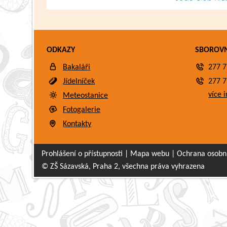
ODKAZY
SBOROV
Bakaláři
277 7
Jídelníček
277 7
více i
Meteostanice
Fotogalerie
Kontakty
Prohlášení o přístupnosti
|
Mapa webu
|
Ochrana osobn
© ZŠ Sázavská, Praha 2, všechna práva vyhrazena