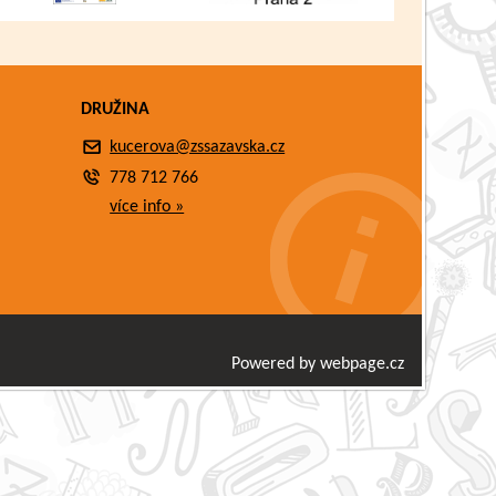
DRUŽINA
kucerova@zssazavska.cz
778 712 766
více info »
Powered by webpage.cz