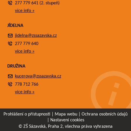
277 779 641 (2. stupeň)
více info »
JÍDELNA
jidelna@zssazavska.cz
277 779 640
více info »
DRUŽINA
kucerova@zssazavska.cz
778 712 766
více info »
Prohlášení o přístupnosti
|
Mapa webu
|
Ochrana osobních údajů
|
Nastavení cookies
© ZŠ Sázavská, Praha 2, všechna práva vyhrazena