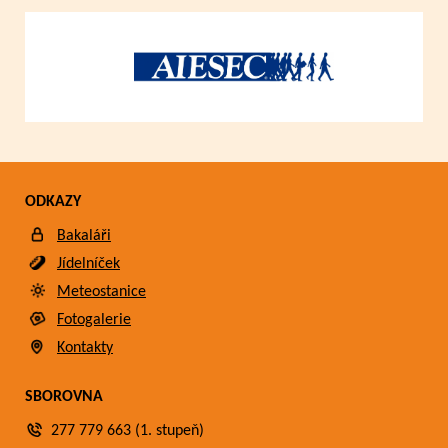
ODKAZY
Bakaláři
Jídelníček
Meteostanice
Fotogalerie
Kontakty
SBOROVNA
277 779 663 (1. stupeň)