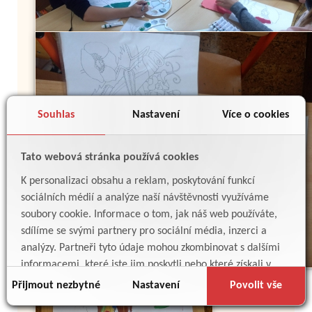
Souhlas
Nastavení
Více o cookies
Tato webová stránka používá cookies
K personalizaci obsahu a reklam, poskytování funkcí
sociálních médií a analýze naší návštěvnosti využíváme
soubory cookie. Informace o tom, jak náš web používáte,
sdílíme se svými partnery pro sociální média, inzerci a
analýzy. Partneři tyto údaje mohou zkombinovat s dalšími
informacemi, které jste jim poskytli nebo které získali v
důsledku toho, že používáte jejich služby.
Přijmout nezbytné
Nastavení
Povolit vše