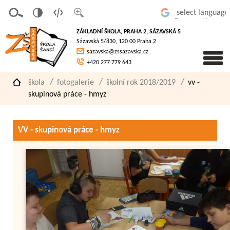
v
t
z
Powered by
erze
extov
většit
ZÁKLADNÍ ŠKOLA, PRAHA 2, SÁZAVSKÁ 5
pro
á
písmo
Sázavská 5/830, 120 00 Praha 2
slaboz
verze
sazavska@zssazavska.cz
raké
+420 277 779 643
škola
fotogalerie
školní rok 2018/2019
vv -
skupinová práce - hmyz
VV - skupinová práce - hmyz