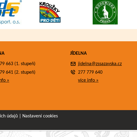
NA
JÍDELNA
79 663 (1. stupeň)
jidelna@zssazavska.cz
79 641 (2. stupeň)
277 779 640
nfo »
více info »
ích údajů
|
Nastavení cookies