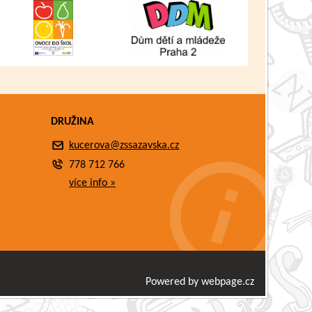
DRUŽINA
kucerova@zssazavska.cz
778 712 766
více info »
Powered by webpage.cz