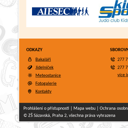
ODKAZY
SBOROV
Bakaláři
277 7
Jídelníček
277 7
více i
Meteostanice
Fotogalerie
Kontakty
Prohlášení o přístupnosti
|
Mapa webu
|
Ochrana osobn
© ZŠ Sázavská, Praha 2, všechna práva vyhrazena