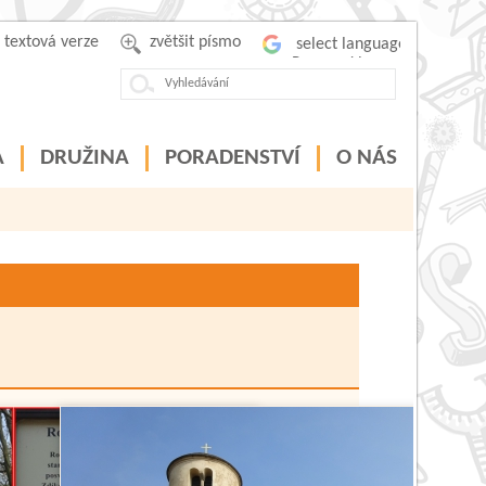
textová verze
zvětšit písmo
Powered by
A
DRUŽINA
PORADENSTVÍ
O NÁS