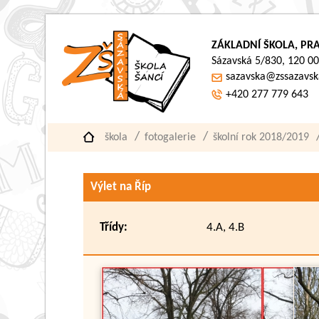
ZÁKLADNÍ ŠKOLA, PRA
Sázavská 5/830, 120 00
sazavska@zssazavsk
+420 277 779 643
škola
fotogalerie
školní rok 2018/2019
Výlet na Říp
Třídy:
4.A, 4.B