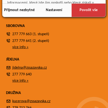
Meteostanice
informacemi, které jste jim poskytli nebo které získali v
Fotogalerie
důsledku toho, že používáte jejich služby.
Přijmout nezbytné
Nastavení
Povolit vše
Kontakty
SBOROVNA
277 779 663 (1. stupeň)
277 779 641 (2. stupeň)
více info »
JÍDELNA
jidelna@zssazavska.cz
277 779 640
více info »
DRUŽINA
kucerova@zssazavska.cz