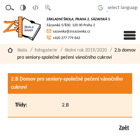
v
t
z
Powered by
erze
extov
většit
ZÁKLADNÍ ŠKOLA, PRAHA 2, SÁZAVSKÁ 5
pro
á
písmo
Sázavská 5/830, 120 00 Praha 2
slaboz
verze
sazavska@zssazavska.cz
raké
+420 277 779 643
škola
fotogalerie
školní rok 2019/2020
2.b domov
pro seniory-společné pečení vánočního cukroví
2.B Domov pro seniory-společné pečení vánočního
cukroví
Třídy:
2.B
Zpět