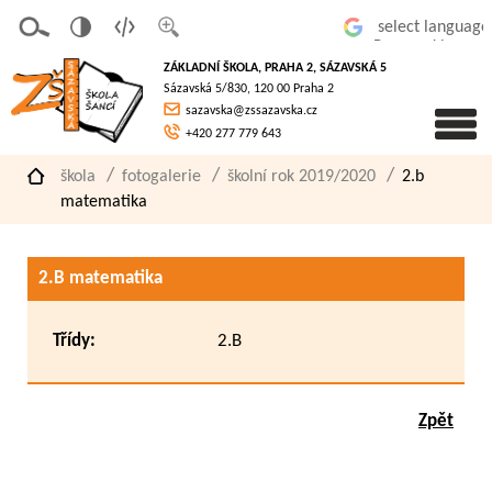
v
t
z
Powered by
erze
extov
většit
ZÁKLADNÍ ŠKOLA, PRAHA 2, SÁZAVSKÁ 5
pro
á
písmo
Sázavská 5/830, 120 00 Praha 2
slaboz
verze
sazavska@zssazavska.cz
raké
+420 277 779 643
škola
fotogalerie
školní rok 2019/2020
2.b
matematika
2.B matematika
Třídy:
2.B
Zpět