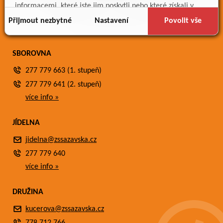
Meteostanice
informacemi, které jste jim poskytli nebo které získali v
Fotogalerie
důsledku toho, že používáte jejich služby.
Přijmout nezbytné
Nastavení
Povolit vše
Kontakty
SBOROVNA
277 779 663 (1. stupeň)
277 779 641 (2. stupeň)
více info »
JÍDELNA
jidelna@zssazavska.cz
277 779 640
více info »
DRUŽINA
kucerova@zssazavska.cz