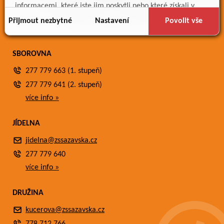
Meteostanice
informacemi, které jste jim poskytli nebo které získali v
Fotogalerie
důsledku toho, že používáte jejich služby.
Přijmout nezbytné
Nastavení
Povolit vše
Kontakty
SBOROVNA
277 779 663 (1. stupeň)
277 779 641 (2. stupeň)
více info »
JÍDELNA
jidelna@zssazavska.cz
277 779 640
více info »
DRUŽINA
kucerova@zssazavska.cz