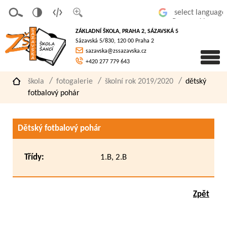
v
t
z
Powered by
erze
extov
většit
ZÁKLADNÍ ŠKOLA, PRAHA 2, SÁZAVSKÁ 5
pro
á
písmo
Sázavská 5/830, 120 00 Praha 2
slaboz
verze
sazavska@zssazavska.cz
raké
+420 277 779 643
škola
fotogalerie
školní rok 2019/2020
dětský
fotbalový pohár
Dětský fotbalový pohár
Třídy:
1.B, 2.B
Zpět