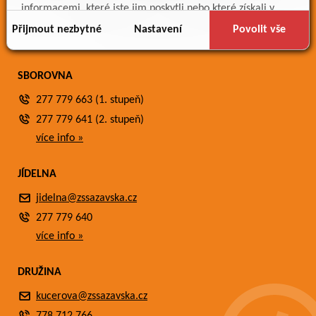
Meteostanice
informacemi, které jste jim poskytli nebo které získali v
Fotogalerie
důsledku toho, že používáte jejich služby.
Přijmout nezbytné
Nastavení
Povolit vše
Kontakty
SBOROVNA
277 779 663 (1. stupeň)
277 779 641 (2. stupeň)
více info »
JÍDELNA
jidelna@zssazavska.cz
277 779 640
více info »
DRUŽINA
kucerova@zssazavska.cz