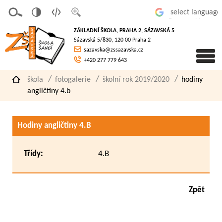
v
t
z
Powered by
erze
extov
většit
ZÁKLADNÍ ŠKOLA, PRAHA 2, SÁZAVSKÁ 5
pro
á
písmo
Sázavská 5/830, 120 00 Praha 2
slaboz
verze
sazavska@zssazavska.cz
raké
+420 277 779 643
škola
fotogalerie
školní rok 2019/2020
hodiny
angličtiny 4.b
Hodiny angličtiny 4.B
Třídy:
4.B
Zpět