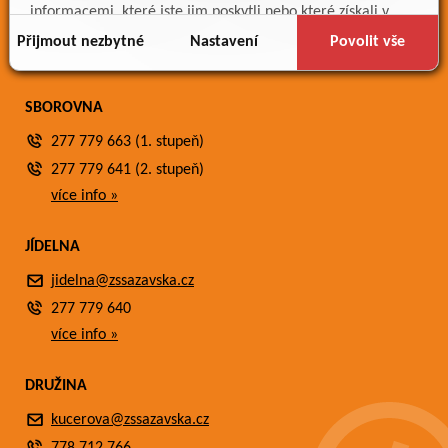
Meteostanice
informacemi, které jste jim poskytli nebo které získali v
Fotogalerie
důsledku toho, že používáte jejich služby.
Přijmout nezbytné
Nastavení
Povolit vše
Kontakty
SBOROVNA
277 779 663 (1. stupeň)
277 779 641 (2. stupeň)
více info »
JÍDELNA
jidelna@zssazavska.cz
277 779 640
více info »
DRUŽINA
kucerova@zssazavska.cz