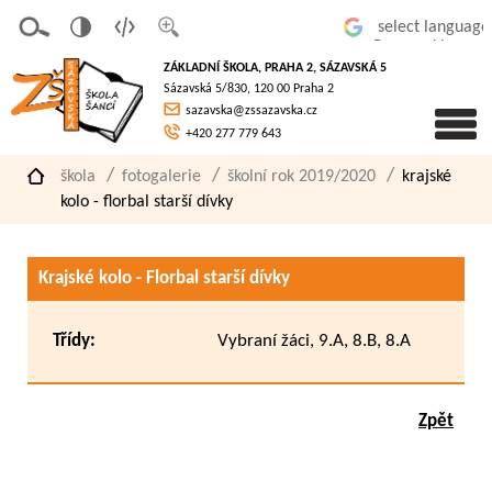
v
t
z
Powered by
erze
extov
většit
ZÁKLADNÍ ŠKOLA, PRAHA 2, SÁZAVSKÁ 5
pro
á
písmo
Sázavská 5/830, 120 00 Praha 2
slaboz
verze
sazavska@zssazavska.cz
raké
+420 277 779 643
škola
fotogalerie
školní rok 2019/2020
krajské
kolo - florbal starší dívky
Krajské kolo - Florbal starší dívky
Třídy:
Vybraní žáci, 9.A, 8.B, 8.A
Zpět