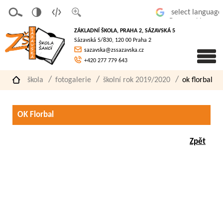
v
t
z
Powered by
erze
extov
většit
ZÁKLADNÍ ŠKOLA, PRAHA 2, SÁZAVSKÁ 5
pro
á
písmo
Sázavská 5/830, 120 00 Praha 2
slaboz
verze
sazavska@zssazavska.cz
raké
+420 277 779 643
škola
fotogalerie
školní rok 2019/2020
ok florbal
OK Florbal
Zpět