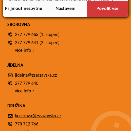
informacemi, které jste jim poskytli nebo které získali v
Fotogalerie
důsledku toho, že používáte jejich služby.
Přijmout nezbytné
Nastavení
Povolit vše
Kontakty
SBOROVNA
277 779 663 (1. stupeň)
277 779 641 (2. stupeň)
více info »
JÍDELNA
jidelna@zssazavska.cz
277 779 640
více info »
DRUŽINA
kucerova@zssazavska.cz
778 712 766