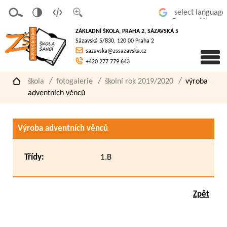
v
t
z
Powered by
erze
extov
většit
ZÁKLADNÍ ŠKOLA, PRAHA 2, SÁZAVSKÁ 5
pro
á
písmo
Sázavská 5/830, 120 00 Praha 2
slaboz
verze
sazavska@zssazavska.cz
raké
+420 277 779 643
škola
fotogalerie
školní rok 2019/2020
výroba
adventních věnců
Výroba adventních věnců
Třídy:
1.B
Zpět