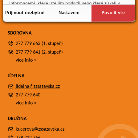
Meteostanice
informacemi, které jste jim poskytli nebo které získali v
Fotogalerie
důsledku toho, že používáte jejich služby.
Přijmout nezbytné
Nastavení
Povolit vše
Kontakty
SBOROVNA
277 779 663 (1. stupeň)
277 779 641 (2. stupeň)
více info »
JÍDELNA
jidelna@zssazavska.cz
277 779 640
více info »
DRUŽINA
kucerova@zssazavska.cz