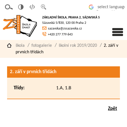
v
t
z
Powered by
erze
extov
většit
ZÁKLADNÍ ŠKOLA, PRAHA 2, SÁZAVSKÁ 5
pro
á
písmo
Sázavská 5/830, 120 00 Praha 2
slaboz
verze
sazavska@zssazavska.cz
raké
+420 277 779 643
škola
fotogalerie
školní rok 2019/2020
2. září v
prvních třídách
2. září v prvních třídách
Třídy:
1.A, 1.B
Zpět