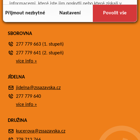
Meteostanice
informacemi, které jste jim poskytli nebo které získali v
Fotogalerie
důsledku toho, že používáte jejich služby.
Přijmout nezbytné
Nastavení
Povolit vše
Kontakty
SBOROVNA
277 779 663 (1. stupeň)
277 779 641 (2. stupeň)
více info »
JÍDELNA
jidelna@zssazavska.cz
277 779 640
více info »
DRUŽINA
kucerova@zssazavska.cz