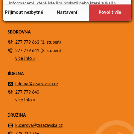
Meteostanice
informacemi, které jste jim poskytli nebo které získali v
Fotogalerie
důsledku toho, že používáte jejich služby.
Přijmout nezbytné
Nastavení
Povolit vše
Kontakty
SBOROVNA
277 779 663 (1. stupeň)
277 779 641 (2. stupeň)
více info »
JÍDELNA
jidelna@zssazavska.cz
277 779 640
více info »
DRUŽINA
kucerova@zssazavska.cz