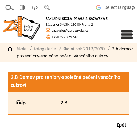
v
t
z
Powered by
erze
extov
většit
ZÁKLADNÍ ŠKOLA, PRAHA 2, SÁZAVSKÁ 5
pro
á
písmo
Sázavská 5/830, 120 00 Praha 2
slaboz
verze
sazavska@zssazavska.cz
raké
+420 277 779 643
škola
fotogalerie
školní rok 2019/2020
2.b domov
pro seniory-společné pečení vánočního cukroví
2.B Domov pro seniory-společné pečení vánočního
cukroví
Třídy:
2.B
Zpět