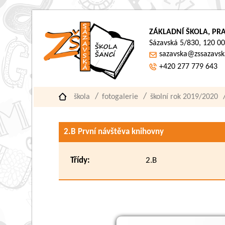
ZÁKLADNÍ ŠKOLA, PRA
Sázavská 5/830, 120 00
sazavska@zssazavsk
+420 277 779 643
škola
fotogalerie
školní rok 2019/2020
2.B První návštěva knihovny
Třídy:
2.B