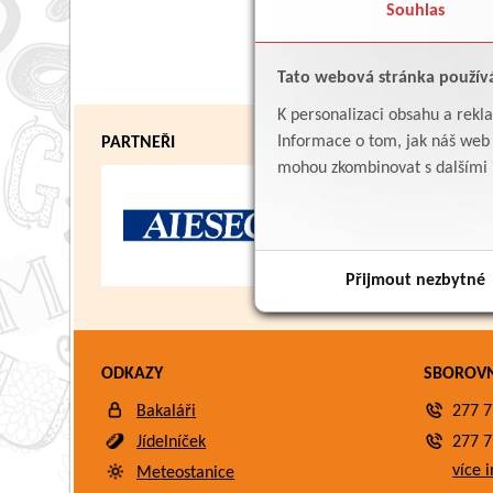
Souhlas
Tato webová stránka použív
K personalizaci obsahu a rekl
Informace o tom, jak náš web p
PARTNEŘI
mohou zkombinovat s dalšími in
Přijmout nezbytné
ODKAZY
SBOROV
Bakaláři
277 7
Jídelníček
277 7
více i
Meteostanice