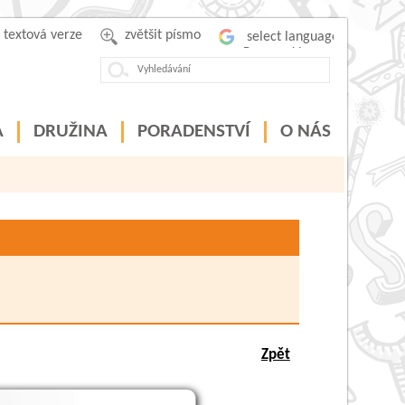
textová verze
zvětšit písmo
Powered by
A
DRUŽINA
PORADENSTVÍ
O NÁS
Zpět