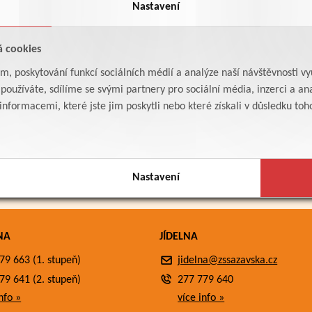
Nastavení
á cookies
am, poskytování funkcí sociálních médií a analýze naší návštěvnosti v
oužíváte, sdílíme se svými partnery pro sociální média, inzerci a ana
formacemi, které jste jim poskytli nebo které získali v důsledku toho,
Nastavení
NA
JÍDELNA
79 663 (1. stupeň)
jidelna@zssazavska.cz
79 641 (2. stupeň)
277 779 640
nfo »
více info »