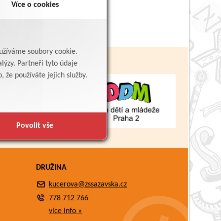
Více o cookies
yužíváme soubory cookie.
lýzy. Partneři tyto údaje
 že používáte jejich služby.
Povolit vše
DRUŽINA
kucerova@zssazavska.cz
778 712 766
více info »