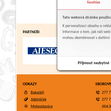
Souhlas
Tato webová stránka použív
K personalizaci obsahu a rekl
Informace o tom, jak náš web p
PARTNEŘI
mohou zkombinovat s dalšími in
Přijmout nezbytné
ODKAZY
SBOROV
Bakaláři
277 7
Jídelníček
277 7
více i
Meteostanice