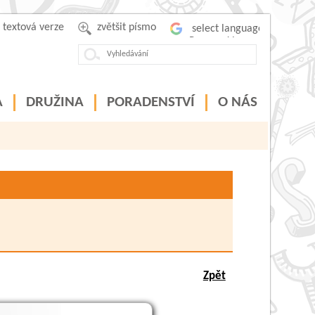
textová verze
zvětšit písmo
Powered by
A
DRUŽINA
PORADENSTVÍ
O NÁS
Zpět