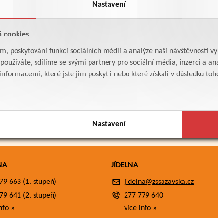
Nastavení
á cookies
am, poskytování funkcí sociálních médií a analýze naší návštěvnosti v
oužíváte, sdílíme se svými partnery pro sociální média, inzerci a ana
formacemi, které jste jim poskytli nebo které získali v důsledku toho,
Nastavení
NA
JÍDELNA
79 663 (1. stupeň)
jidelna@zssazavska.cz
79 641 (2. stupeň)
277 779 640
nfo »
více info »