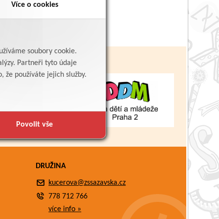
Více o cookies
yužíváme soubory cookie.
lýzy. Partneři tyto údaje
 že používáte jejich služby.
Povolit vše
DRUŽINA
kucerova@zssazavska.cz
778 712 766
více info »