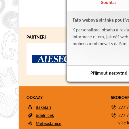
Souhlas
Tato webová stránka použív
K personalizaci obsahu a rekl
Informace o tom, jak náš web p
PARTNEŘI
mohou zkombinovat s dalšími in
Přijmout nezbytné
ODKAZY
SBOROV
Bakaláři
277 7
Jídelníček
277 7
více i
Meteostanice