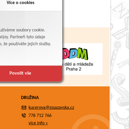
Více o cookies
yužíváme soubory cookie.
lýzy. Partneři tyto údaje
 že používáte jejich služby.
Povolit vše
DRUŽINA
kucerova@zssazavska.cz
778 712 766
více info »