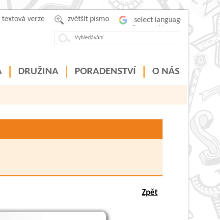
textová verze
zvětšit písmo
Powered by
A
DRUŽINA
PORADENSTVÍ
O NÁS
Zpět