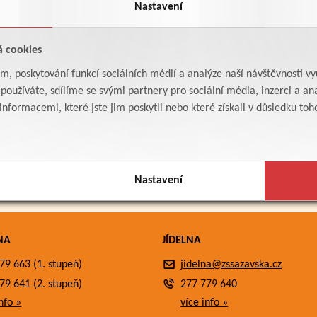
Nastavení
á cookies
am, poskytování funkcí sociálních médií a analýze naší návštěvnosti v
oužíváte, sdílíme se svými partnery pro sociální média, inzerci a ana
formacemi, které jste jim poskytli nebo které získali v důsledku toho,
Nastavení
NA
JÍDELNA
79 663 (1. stupeň)
jidelna@zssazavska.cz
79 641 (2. stupeň)
277 779 640
nfo »
více info »