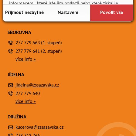
Meteostanice
informacemi, které jste jim poskytli nebo které získali v
Fotogalerie
důsledku toho, že používáte jejich služby.
Přijmout nezbytné
Nastavení
Povolit vše
Kontakty
SBOROVNA
277 779 663 (1. stupeň)
277 779 641 (2. stupeň)
více info »
JÍDELNA
jidelna@zssazavska.cz
277 779 640
více info »
DRUŽINA
kucerova@zssazavska.cz