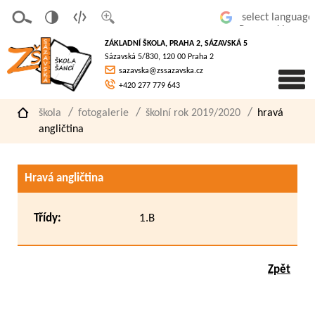
v
t
z
Powered by
erze
extov
většit
ZÁKLADNÍ ŠKOLA, PRAHA 2, SÁZAVSKÁ 5
pro
á
písmo
Sázavská 5/830, 120 00 Praha 2
slaboz
verze
sazavska@zssazavska.cz
raké
+420 277 779 643
škola
fotogalerie
školní rok 2019/2020
hravá
angličtina
Hravá angličtina
Třídy:
1.B
Zpět