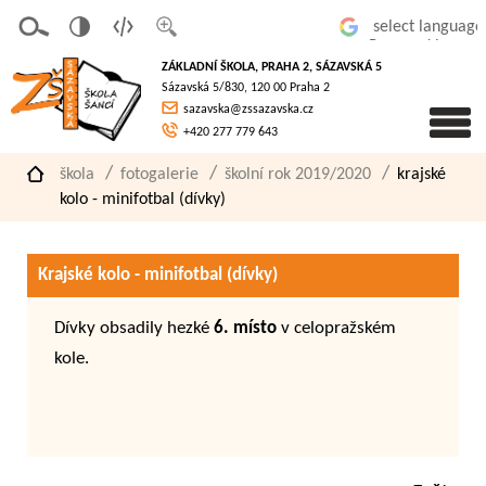
v
t
z
Powered by
erze
extov
většit
ZÁKLADNÍ ŠKOLA, PRAHA 2, SÁZAVSKÁ 5
pro
á
písmo
Sázavská 5/830, 120 00 Praha 2
slaboz
verze
sazavska@zssazavska.cz
raké
+420 277 779 643
škola
fotogalerie
školní rok 2019/2020
krajské
kolo - minifotbal (dívky)
Krajské kolo - minifotbal (dívky)
Dívky obsadily hezké
6. místo
v celopražském
kole.