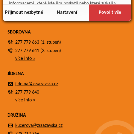
Meteostanice
informacemi, které jste jim poskytli nebo které získali v
Fotogalerie
důsledku toho, že používáte jejich služby.
Přijmout nezbytné
Nastavení
Povolit vše
Kontakty
SBOROVNA
277 779 663 (1. stupeň)
277 779 641 (2. stupeň)
více info »
JÍDELNA
jidelna@zssazavska.cz
277 779 640
více info »
DRUŽINA
kucerova@zssazavska.cz