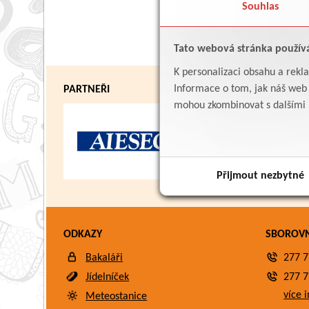
Souhlas
Tato webová stránka použív
K personalizaci obsahu a rekl
Informace o tom, jak náš web p
PARTNEŘI
mohou zkombinovat s dalšími in
Přijmout nezbytné
ODKAZY
SBOROV
Bakaláři
277 7
Jídelníček
277 7
více i
Meteostanice