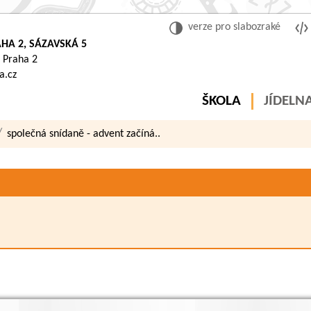
verze pro slabozraké
HA 2, SÁZAVSKÁ 5
 Praha 2
a.cz
ŠKOLA
JÍDELN
společná snídaně - advent začíná..