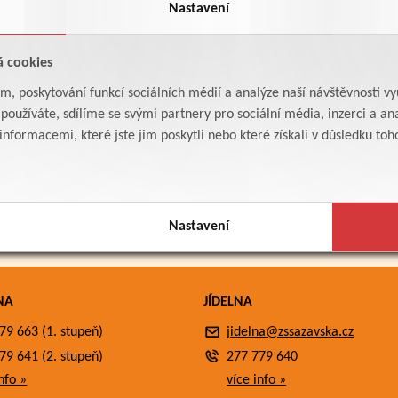
Nastavení
á cookies
am, poskytování funkcí sociálních médií a analýze naší návštěvnosti v
oužíváte, sdílíme se svými partnery pro sociální média, inzerci a ana
formacemi, které jste jim poskytli nebo které získali v důsledku toho,
Nastavení
NA
JÍDELNA
79 663 (1. stupeň)
jidelna@zssazavska.cz
79 641 (2. stupeň)
277 779 640
nfo »
více info »