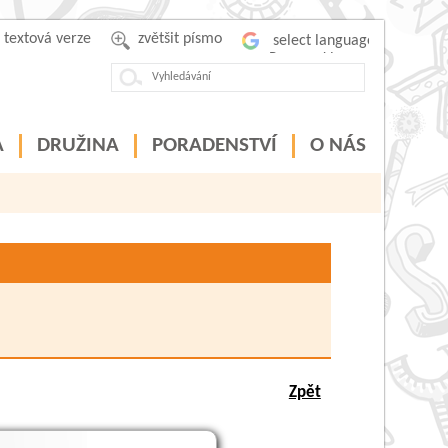
textová verze
zvětšit písmo
Powered by
A
DRUŽINA
PORADENSTVÍ
O NÁS
Zpět