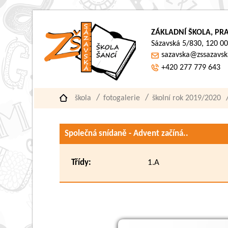
ZÁKLADNÍ ŠKOLA, PRA
Sázavská 5/830, 120 00
sazavska@zssazavsk
+420 277 779 643
škola
fotogalerie
školní rok 2019/2020
Společná snídaně - Advent začíná..
Třídy:
1.A