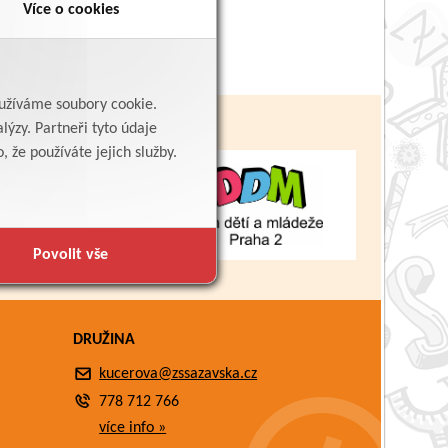
Více o cookies
yužíváme soubory cookie.
lýzy. Partneři tyto údaje
 že používáte jejich služby.
Povolit vše
DRUŽINA
kucerova@zssazavska.cz
778 712 766
více info »