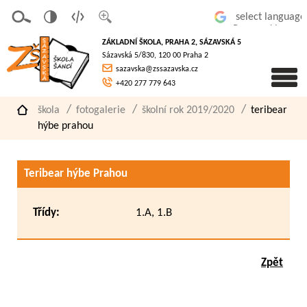
v
t
z
Powered by
erze
extov
většit
ZÁKLADNÍ ŠKOLA, PRAHA 2, SÁZAVSKÁ 5
pro
á
písmo
Sázavská 5/830, 120 00 Praha 2
slaboz
verze
sazavska@zssazavska.cz
raké
+420 277 779 643
škola
fotogalerie
školní rok 2019/2020
teribear
hýbe prahou
Teribear hýbe Prahou
Třídy:
1.A, 1.B
Zpět