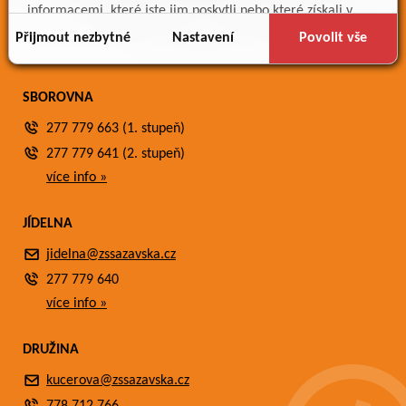
Meteostanice
informacemi, které jste jim poskytli nebo které získali v
Fotogalerie
důsledku toho, že používáte jejich služby.
Přijmout nezbytné
Nastavení
Povolit vše
Kontakty
SBOROVNA
277 779 663 (1. stupeň)
277 779 641 (2. stupeň)
více info »
JÍDELNA
jidelna@zssazavska.cz
277 779 640
více info »
DRUŽINA
kucerova@zssazavska.cz