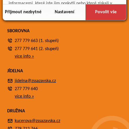
Meteostanice
informacemi, které jste jim poskytli nebo které získali v
Fotogalerie
důsledku toho, že používáte jejich služby.
Přijmout nezbytné
Nastavení
Povolit vše
Kontakty
SBOROVNA
277 779 663 (1. stupeň)
277 779 641 (2. stupeň)
více info »
JÍDELNA
jidelna@zssazavska.cz
277 779 640
více info »
DRUŽINA
kucerova@zssazavska.cz