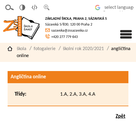
v
t
z
Powered by
erze
extov
většit
ZÁKLADNÍ ŠKOLA, PRAHA 2, SÁZAVSKÁ 5
pro
á
písmo
Sázavská 5/830, 120 00 Praha 2
slaboz
verze
sazavska@zssazavska.cz
raké
+420 277 779 643
škola
fotogalerie
školní rok 2020/2021
angličtina
online
Angličtina online
Třídy:
1.A, 2.A, 3.A, 4.A
Zpět