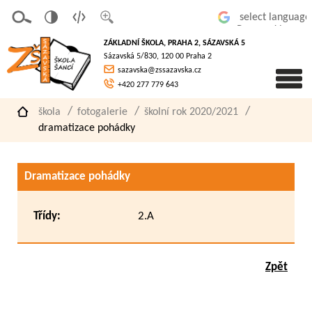
v
t
z
Powered by
erze
extov
většit
ZÁKLADNÍ ŠKOLA, PRAHA 2, SÁZAVSKÁ 5
pro
á
písmo
Sázavská 5/830, 120 00 Praha 2
slaboz
verze
sazavska@zssazavska.cz
raké
+420 277 779 643
škola
fotogalerie
školní rok 2020/2021
dramatizace pohádky
Dramatizace pohádky
Třídy:
2.A
Zpět