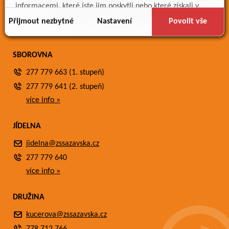
Meteostanice
informacemi, které jste jim poskytli nebo které získali v
Fotogalerie
důsledku toho, že používáte jejich služby.
Přijmout nezbytné
Nastavení
Povolit vše
Kontakty
SBOROVNA
277 779 663 (1. stupeň)
277 779 641 (2. stupeň)
více info »
JÍDELNA
jidelna@zssazavska.cz
277 779 640
více info »
DRUŽINA
kucerova@zssazavska.cz