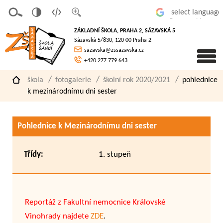
v
t
z
Powered by
erze
extov
většit
ZÁKLADNÍ ŠKOLA, PRAHA 2, SÁZAVSKÁ 5
pro
á
písmo
Sázavská 5/830, 120 00 Praha 2
slaboz
verze
sazavska@zssazavska.cz
raké
+420 277 779 643
škola
fotogalerie
školní rok 2020/2021
pohlednice
k mezinárodnímu dni sester
Pohlednice k Mezinárodnímu dni sester
Třídy:
1. stupeň
Reportáž z Fakultní nemocnice Královské
Vinohrady najdete
ZDE
.