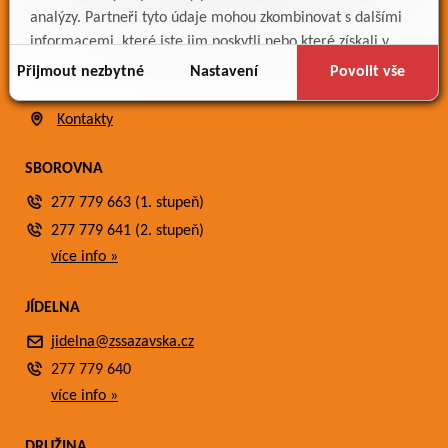
Bakaláři
analýzy. Partneři tyto údaje mohou zkombinovat s dalšími
Jídelníček
informacemi, které jste jim poskytli nebo které získali v
Meteostanice
důsledku toho, že používáte jejich služby.
Přijmout nezbytné
Nastavení
Povolit vše
Fotogalerie
Kontakty
SBOROVNA
277 779 663 (1. stupeň)
277 779 641 (2. stupeň)
více info »
JÍDELNA
jidelna@zssazavska.cz
277 779 640
více info »
DRUŽINA