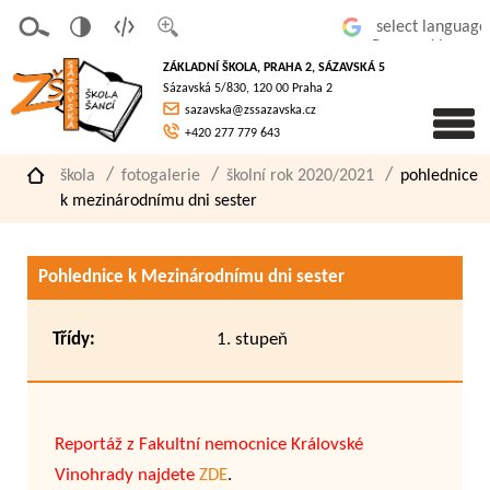
v
t
z
Powered by
erze
extov
většit
ZÁKLADNÍ ŠKOLA, PRAHA 2, SÁZAVSKÁ 5
pro
á
písmo
Sázavská 5/830, 120 00 Praha 2
slaboz
verze
sazavska@zssazavska.cz
raké
+420 277 779 643
škola
fotogalerie
školní rok 2020/2021
pohlednice
k mezinárodnímu dni sester
Pohlednice k Mezinárodnímu dni sester
Třídy:
1. stupeň
Reportáž z Fakultní nemocnice Královské
Vinohrady najdete
ZDE
.