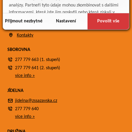
Bakaláři
analýzy. Partneři tyto údaje mohou zkombinovat s dalšími
Jídelníček
informacemi, které jste jim poskytli nebo které získali v
Meteostanice
důsledku toho, že používáte jejich služby.
Přijmout nezbytné
Nastavení
Povolit vše
Fotogalerie
Kontakty
SBOROVNA
277 779 663 (1. stupeň)
277 779 641 (2. stupeň)
více info »
JÍDELNA
jidelna@zssazavska.cz
277 779 640
více info »
DRUŽINA