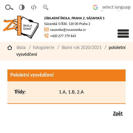
v
t
z
Powered by
erze
extov
většit
ZÁKLADNÍ ŠKOLA, PRAHA 2, SÁZAVSKÁ 5
pro
á
písmo
Sázavská 5/830, 120 00 Praha 2
slaboz
verze
sazavska@zssazavska.cz
raké
+420 277 779 643
škola
fotogalerie
školní rok 2020/2021
pololetní
vysvědčení
Pololetní vysvědčení
Třídy:
1.A, 1.B, 2.A
Zpět