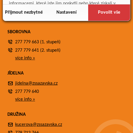
Meteostanice
informacemi, které jste jim poskytli nebo které získali v
Fotogalerie
důsledku toho, že používáte jejich služby.
Přijmout nezbytné
Nastavení
Povolit vše
Kontakty
SBOROVNA
277 779 663 (1. stupeň)
277 779 641 (2. stupeň)
více info »
JÍDELNA
jidelna@zssazavska.cz
277 779 640
více info »
DRUŽINA
kucerova@zssazavska.cz