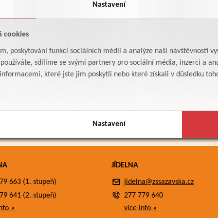
Nastavení
á cookies
am, poskytování funkcí sociálních médií a analýze naší návštěvnosti v
oužíváte, sdílíme se svými partnery pro sociální média, inzerci a ana
formacemi, které jste jim poskytli nebo které získali v důsledku toho,
Nastavení
NA
JÍDELNA
79 663 (1. stupeň)
jidelna@zssazavska.cz
79 641 (2. stupeň)
277 779 640
nfo »
více info »