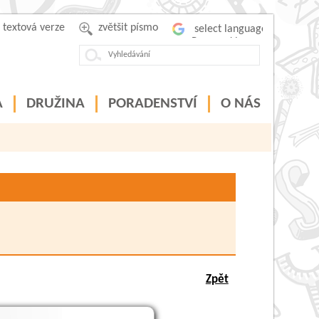
textová verze
zvětšit písmo
Powered by
A
DRUŽINA
PORADENSTVÍ
O NÁS
Zpět