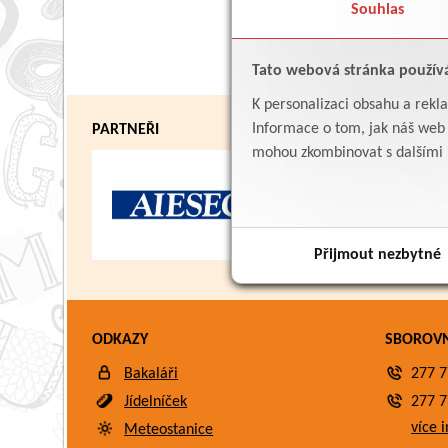
Souhlas
Tato webová stránka použív
K personalizaci obsahu a rekl
Informace o tom, jak náš web p
PARTNEŘI
mohou zkombinovat s dalšími in
Přijmout nezbytné
ODKAZY
SBOROV
Bakaláři
277 7
Jídelníček
277 7
více i
Meteostanice