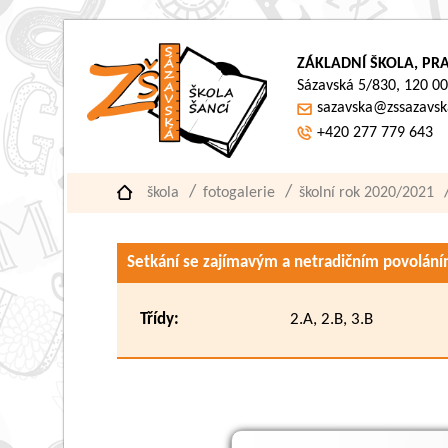
ZÁKLADNÍ ŠKOLA, PRA
Sázavská 5/830, 120 00
sazavska@zssazavsk
+420 277 779 643
škola
fotogalerie
školní rok 2020/2021
Setkání se zajímavým a netradičním povolán
Třídy:
2.A, 2.B, 3.B