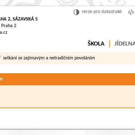
verze pro slabozraké
HA 2, SÁZAVSKÁ 5
 Praha 2
a.cz
ŠKOLA
JÍDELN
setkání se zajímavým a netradičním povoláním
ím