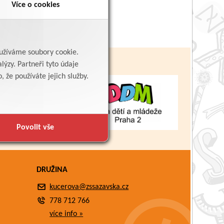
Více o cookies
yužíváme soubory cookie.
lýzy. Partneři tyto údaje
 že používáte jejich služby.
Povolit vše
DRUŽINA
kucerova@zssazavska.cz
778 712 766
více info »