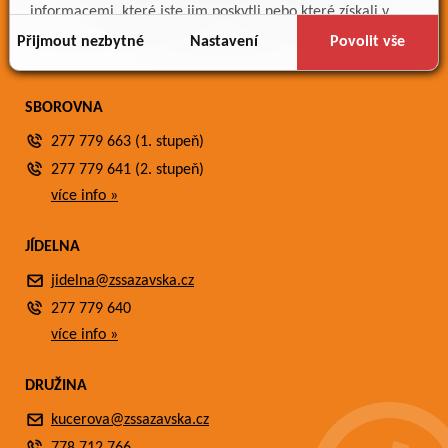
Meteostanice
informacemi, které jste jim poskytli nebo které získali v
Fotogalerie
důsledku toho, že používáte jejich služby.
Přijmout nezbytné
Nastavení
Povolit vše
Kontakty
SBOROVNA
277 779 663 (1. stupeň)
277 779 641 (2. stupeň)
více info »
JÍDELNA
jidelna@zssazavska.cz
277 779 640
více info »
DRUŽINA
kucerova@zssazavska.cz