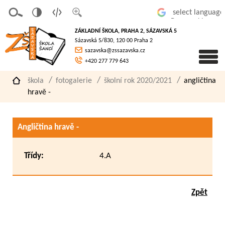
v
t
z
Powered by
erze
extov
většit
ZÁKLADNÍ ŠKOLA, PRAHA 2, SÁZAVSKÁ 5
pro
á
písmo
Sázavská 5/830, 120 00 Praha 2
slaboz
verze
sazavska@zssazavska.cz
raké
+420 277 779 643
škola
fotogalerie
školní rok 2020/2021
angličtina
hravě -
Angličtina hravě -
Třídy:
4.A
Zpět