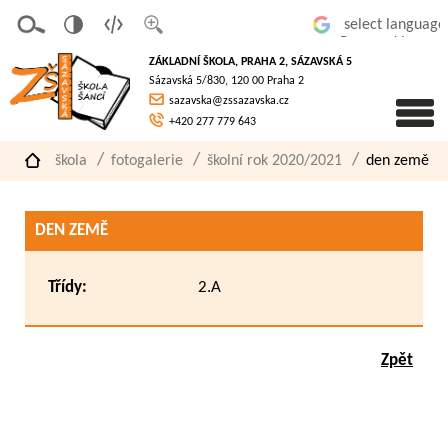
v
t
z
Powered by
erze
extov
většit
ZÁKLADNÍ ŠKOLA, PRAHA 2, SÁZAVSKÁ 5
pro
á
písmo
Sázavská 5/830, 120 00 Praha 2
slaboz
verze
sazavska@zssazavska.cz
raké
+420 277 779 643
škola
fotogalerie
školní rok 2020/2021
den země
DEN ZEMĚ
Třídy:
2.A
Zpět