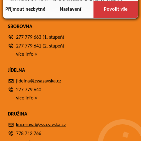
informacemi, které jste jim poskytli nebo které získali v
Fotogalerie
důsledku toho, že používáte jejich služby.
Přijmout nezbytné
Nastavení
Povolit vše
Kontakty
SBOROVNA
277 779 663 (1. stupeň)
277 779 641 (2. stupeň)
více info »
JÍDELNA
jidelna@zssazavska.cz
277 779 640
více info »
DRUŽINA
kucerova@zssazavska.cz
778 712 766