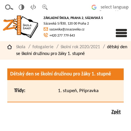
v
t
z
Powered by
erze
extov
většit
ZÁKLADNÍ ŠKOLA, PRAHA 2, SÁZAVSKÁ 5
pro
á
písmo
Sázavská 5/830, 120 00 Praha 2
slaboz
verze
sazavska@zssazavska.cz
raké
+420 277 779 643
škola
fotogalerie
školní rok 2020/2021
dětský den
se školní družinou pro žáky 1. stupně
Dětský den se školní družinou pro žáky 1. stupně
Třídy:
1. stupeň, Přípravka
Zpět