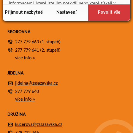
Meteostanice
informacemi, které jste jim poskytli nebo které získali v
Fotogalerie
důsledku toho, že používáte jejich služby.
Přijmout nezbytné
Nastavení
Povolit vše
Kontakty
SBOROVNA
277 779 663 (1. stupeň)
277 779 641 (2. stupeň)
více info »
JÍDELNA
jidelna@zssazavska.cz
277 779 640
více info »
DRUŽINA
kucerova@zssazavska.cz