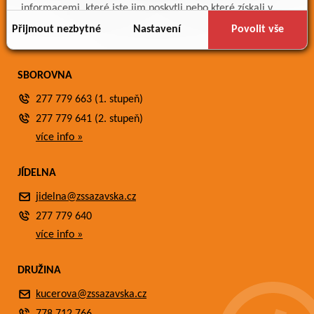
Meteostanice
informacemi, které jste jim poskytli nebo které získali v
Fotogalerie
důsledku toho, že používáte jejich služby.
Přijmout nezbytné
Nastavení
Povolit vše
Kontakty
SBOROVNA
277 779 663 (1. stupeň)
277 779 641 (2. stupeň)
více info »
JÍDELNA
jidelna@zssazavska.cz
277 779 640
více info »
DRUŽINA
kucerova@zssazavska.cz