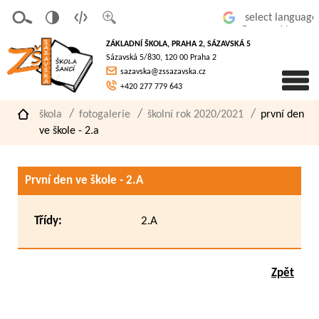
v
t
z
Powered by
erze
extov
většit
ZÁKLADNÍ ŠKOLA, PRAHA 2, SÁZAVSKÁ 5
pro
á
písmo
Sázavská 5/830, 120 00 Praha 2
slaboz
verze
sazavska@zssazavska.cz
raké
+420 277 779 643
škola
fotogalerie
školní rok 2020/2021
první den
ve škole - 2.a
První den ve škole - 2.A
Třídy:
2.A
Zpět