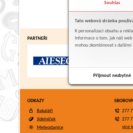
Souhlas
Tato webová stránka použív
K personalizaci obsahu a rekl
Informace o tom, jak náš web p
PARTNEŘI
mohou zkombinovat s dalšími in
Přijmout nezbytné
ODKAZY
SBOROV
Bakaláři
277 7
Jídelníček
277 7
více i
Meteostanice