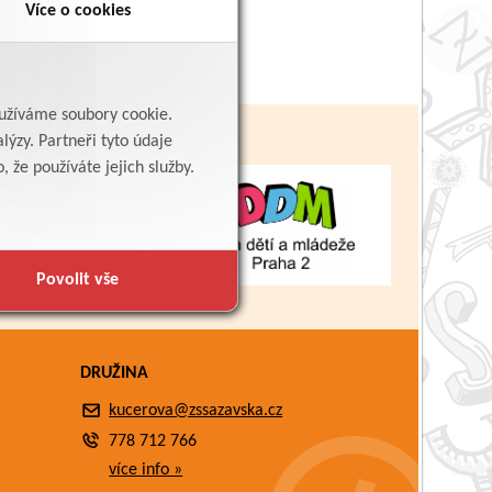
Více o cookies
yužíváme soubory cookie.
lýzy. Partneři tyto údaje
 že používáte jejich služby.
Povolit vše
DRUŽINA
kucerova@zssazavska.cz
778 712 766
více info »