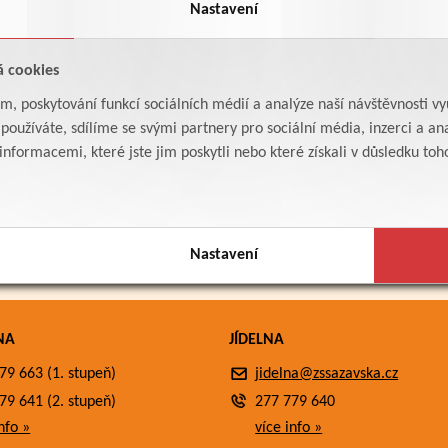
Nastavení
á cookies
am, poskytování funkcí sociálních médií a analýze naší návštěvnosti v
oužíváte, sdílíme se svými partnery pro sociální média, inzerci a ana
formacemi, které jste jim poskytli nebo které získali v důsledku toho,
Nastavení
NA
JÍDELNA
79 663 (1. stupeň)
jidelna@zssazavska.cz
79 641 (2. stupeň)
277 779 640
nfo »
více info »