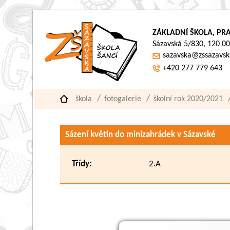
ZÁKLADNÍ ŠKOLA, PRA
Sázavská 5/830, 120 00
sazavska@zssazavsk
+420 277 779 643
škola
fotogalerie
školní rok 2020/2021
Sázení květin do minizahrádek v Sázavské
Třídy:
2.A