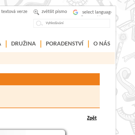
textová verze
zvětšit písmo
Powered by
A
DRUŽINA
PORADENSTVÍ
O NÁS
Zpět