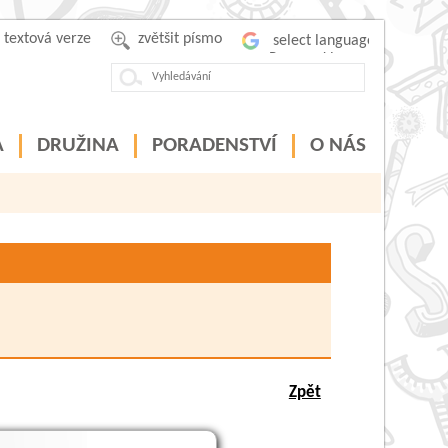
textová verze
zvětšit písmo
Powered by
A
DRUŽINA
PORADENSTVÍ
O NÁS
Zpět