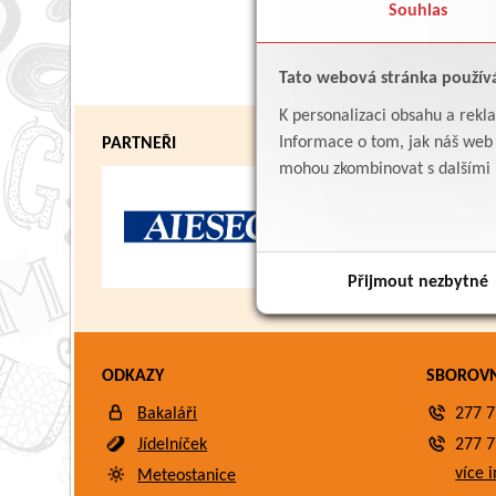
Souhlas
Tato webová stránka použív
K personalizaci obsahu a rekl
Informace o tom, jak náš web p
PARTNEŘI
mohou zkombinovat s dalšími in
Přijmout nezbytné
ODKAZY
SBOROV
Bakaláři
277 7
Jídelníček
277 7
více i
Meteostanice