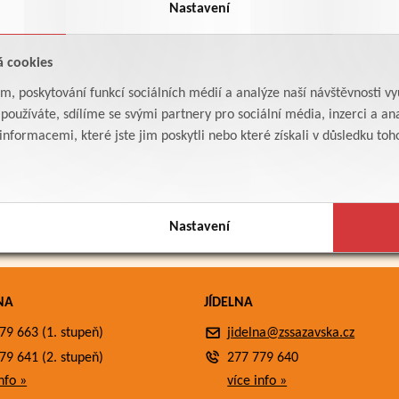
Nastavení
á cookies
am, poskytování funkcí sociálních médií a analýze naší návštěvnosti v
oužíváte, sdílíme se svými partnery pro sociální média, inzerci a ana
formacemi, které jste jim poskytli nebo které získali v důsledku toho,
Nastavení
NA
JÍDELNA
79 663 (1. stupeň)
jidelna@zssazavska.cz
79 641 (2. stupeň)
277 779 640
nfo »
více info »