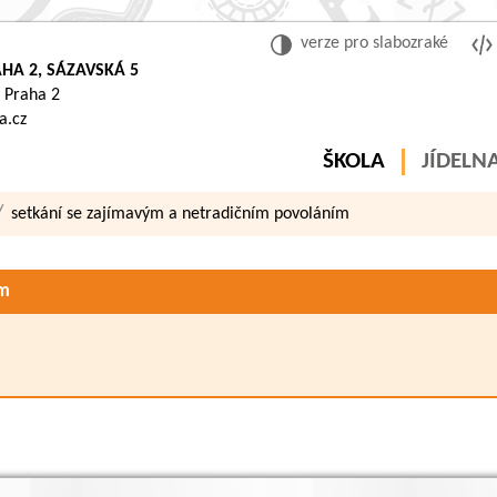
verze pro slabozraké
HA 2, SÁZAVSKÁ 5
 Praha 2
a.cz
ŠKOLA
JÍDELN
setkání se zajímavým a netradičním povoláním
ím