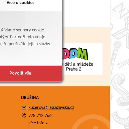
Více o cookies
yužíváme soubory cookie.
lýzy. Partneři tyto údaje
 že používáte jejich služby.
Povolit vše
DRUŽINA
kucerova@zssazavska.cz
778 712 766
více info »