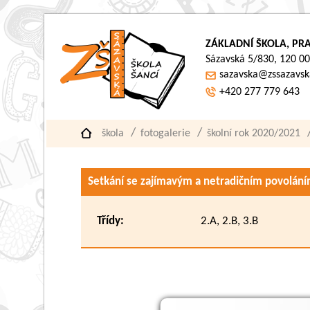
ZÁKLADNÍ ŠKOLA, PRA
Sázavská 5/830, 120 00
sazavska@zssazavsk
+420 277 779 643
škola
fotogalerie
školní rok 2020/2021
Setkání se zajímavým a netradičním povolán
Třídy:
2.A, 2.B, 3.B