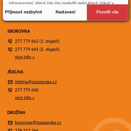
Meteostanice
informacemi, které jste jim poskytli nebo které získali v
Fotogalerie
důsledku toho, že používáte jejich služby.
Přijmout nezbytné
Nastavení
Povolit vše
Kontakty
SBOROVNA
277 779 663 (1. stupeň)
277 779 641 (2. stupeň)
více info »
JÍDELNA
jidelna@zssazavska.cz
277 779 640
více info »
DRUŽINA
kucerova@zssazavska.cz