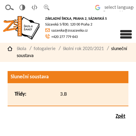
v
t
z
Powered by
erze
extov
většit
ZÁKLADNÍ ŠKOLA, PRAHA 2, SÁZAVSKÁ 5
pro
á
písmo
Sázavská 5/830, 120 00 Praha 2
slaboz
verze
sazavska@zssazavska.cz
raké
+420 277 779 643
škola
fotogalerie
školní rok 2020/2021
sluneční
soustava
Sluneční soustava
Třídy:
3.B
Zpět