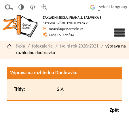
v
t
z
Powered by
erze
extov
většit
ZÁKLADNÍ ŠKOLA, PRAHA 2, SÁZAVSKÁ 5
pro
á
písmo
Sázavská 5/830, 120 00 Praha 2
slaboz
verze
sazavska@zssazavska.cz
raké
+420 277 779 643
škola
fotogalerie
školní rok 2020/2021
výprava na
rozhlednu doubravku
Výprava na rozhlednu Doubravku
Třídy:
2.A
Zpět