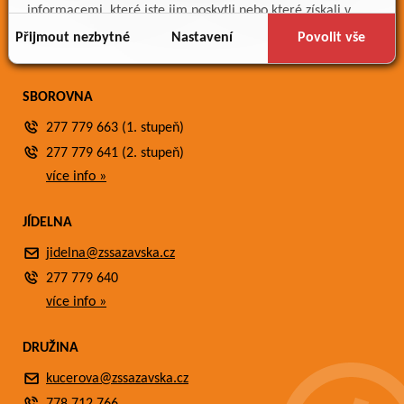
Meteostanice
informacemi, které jste jim poskytli nebo které získali v
Fotogalerie
důsledku toho, že používáte jejich služby.
Přijmout nezbytné
Nastavení
Povolit vše
Kontakty
SBOROVNA
277 779 663 (1. stupeň)
277 779 641 (2. stupeň)
více info »
JÍDELNA
jidelna@zssazavska.cz
277 779 640
více info »
DRUŽINA
kucerova@zssazavska.cz