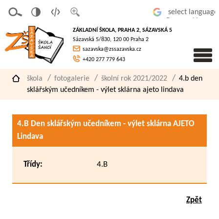
v
t
z
Powered by
erze
extov
většit
ZÁKLADNÍ ŠKOLA, PRAHA 2, SÁZAVSKÁ 5
pro
á
písmo
Sázavská 5/830, 120 00 Praha 2
slaboz
verze
sazavska@zssazavska.cz
raké
+420 277 779 643
škola
fotogalerie
školní rok 2021/2022
4.b den
sklářským učedníkem - výlet sklárna ajeto lindava
4.B Den sklářským učedníkem - výlet sklárna AJETO
Lindava
Třídy:
4.B
Zpět