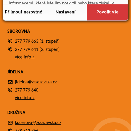
Meteostanice
informacemi, které jste jim poskytli nebo které získali v
Fotogalerie
důsledku toho, že používáte jejich služby.
Přijmout nezbytné
Nastavení
Povolit vše
Kontakty
SBOROVNA
277 779 663 (1. stupeň)
277 779 641 (2. stupeň)
více info »
JÍDELNA
jidelna@zssazavska.cz
277 779 640
více info »
DRUŽINA
kucerova@zssazavska.cz