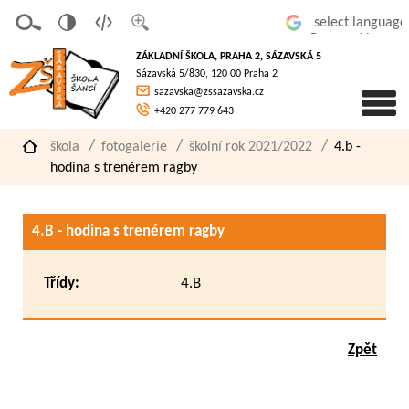
v
t
z
Powered by
erze
extov
většit
ZÁKLADNÍ ŠKOLA, PRAHA 2, SÁZAVSKÁ 5
pro
á
písmo
Sázavská 5/830, 120 00 Praha 2
slaboz
verze
sazavska@zssazavska.cz
raké
+420 277 779 643
škola
fotogalerie
školní rok 2021/2022
4.b -
hodina s trenérem ragby
4.B - hodina s trenérem ragby
Třídy:
4.B
Zpět