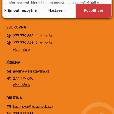
Meteostanice
informacemi, které jste jim poskytli nebo které získali v
Fotogalerie
důsledku toho, že používáte jejich služby.
Přijmout nezbytné
Nastavení
Povolit vše
Kontakty
SBOROVNA
277 779 663 (1. stupeň)
277 779 641 (2. stupeň)
více info »
JÍDELNA
jidelna@zssazavska.cz
277 779 640
více info »
DRUŽINA
kucerova@zssazavska.cz