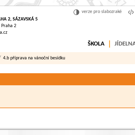
verze pro slabozraké
HA 2, SÁZAVSKÁ 5
 Praha 2
a.cz
ŠKOLA
JÍDELN
4.b příprava na vánoční besídku