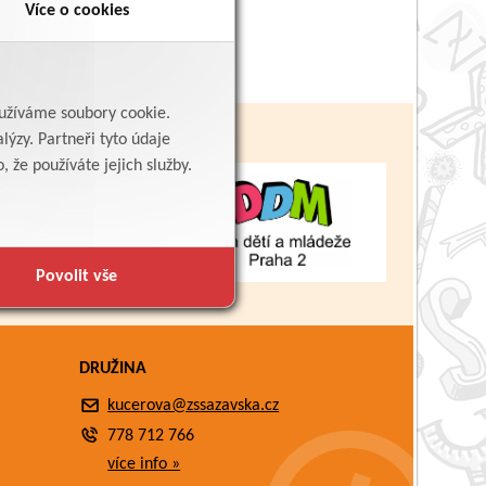
Více o cookies
yužíváme soubory cookie.
lýzy. Partneři tyto údaje
 že používáte jejich služby.
Povolit vše
DRUŽINA
kucerova@zssazavska.cz
778 712 766
více info »