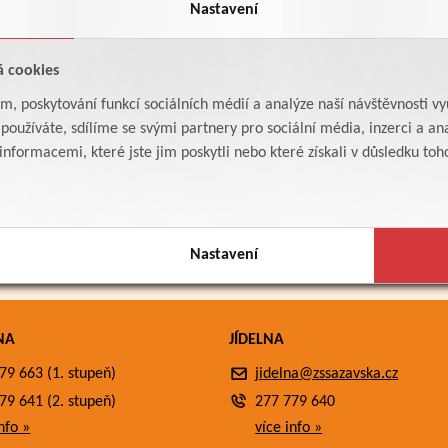
Nastavení
á cookies
am, poskytování funkcí sociálních médií a analýze naší návštěvnosti v
oužíváte, sdílíme se svými partnery pro sociální média, inzerci a ana
formacemi, které jste jim poskytli nebo které získali v důsledku toho,
Nastavení
NA
JÍDELNA
79 663 (1. stupeň)
jidelna@zssazavska.cz
79 641 (2. stupeň)
277 779 640
nfo »
více info »