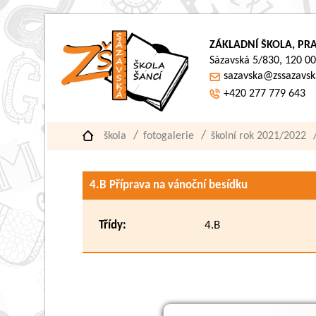
ZÁKLADNÍ ŠKOLA, PRA
Sázavská 5/830, 120 00
sazavska@zssazavsk
+420 277 779 643
škola
fotogalerie
školní rok 2021/2022
4.B Příprava na vánoční besídku
Třídy:
4.B