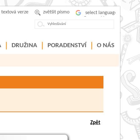
textová verze
zvětšit písmo
Powered by
A
DRUŽINA
PORADENSTVÍ
O NÁS
Zpět