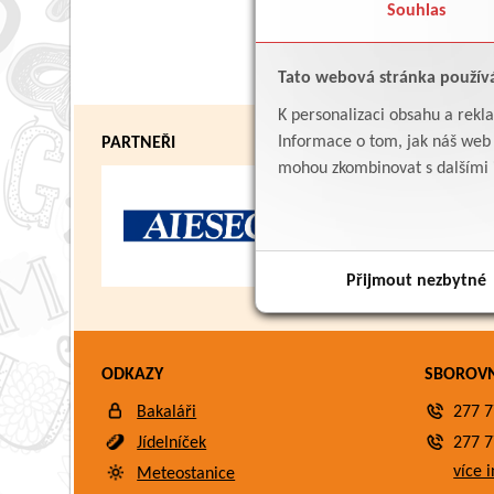
Souhlas
Tato webová stránka použív
K personalizaci obsahu a rekl
Informace o tom, jak náš web p
PARTNEŘI
mohou zkombinovat s dalšími in
Přijmout nezbytné
ODKAZY
SBOROV
Bakaláři
277 7
Jídelníček
277 7
více i
Meteostanice