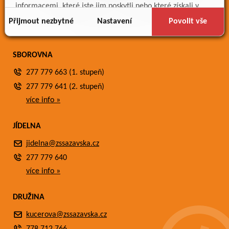
Meteostanice
informacemi, které jste jim poskytli nebo které získali v
Fotogalerie
důsledku toho, že používáte jejich služby.
Přijmout nezbytné
Nastavení
Povolit vše
Kontakty
SBOROVNA
277 779 663 (1. stupeň)
277 779 641 (2. stupeň)
více info »
JÍDELNA
jidelna@zssazavska.cz
277 779 640
více info »
DRUŽINA
kucerova@zssazavska.cz