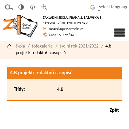
v
t
z
Powered by
erze
extov
většit
ZÁKLADNÍ ŠKOLA, PRAHA 2, SÁZAVSKÁ 5
pro
á
písmo
Sázavská 5/830, 120 00 Praha 2
slaboz
verze
sazavska@zssazavska.cz
raké
+420 277 779 643
škola
fotogalerie
školní rok 2021/2022
4.b
projekt: redaktoři časopisů
4.B projekt: redaktoři časopisů
Třídy:
4.B
Zpět