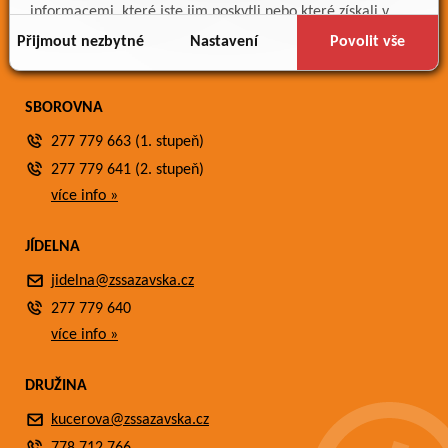
Meteostanice
informacemi, které jste jim poskytli nebo které získali v
Fotogalerie
důsledku toho, že používáte jejich služby.
Přijmout nezbytné
Nastavení
Povolit vše
Kontakty
SBOROVNA
277 779 663 (1. stupeň)
277 779 641 (2. stupeň)
více info »
JÍDELNA
jidelna@zssazavska.cz
277 779 640
více info »
DRUŽINA
kucerova@zssazavska.cz