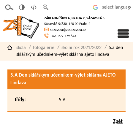
v
t
z
Powered by
erze
extov
většit
ZÁKLADNÍ ŠKOLA, PRAHA 2, SÁZAVSKÁ 5
pro
á
písmo
Sázavská 5/830, 120 00 Praha 2
slaboz
verze
sazavska@zssazavska.cz
raké
+420 277 779 643
škola
fotogalerie
školní rok 2021/2022
5.a den
sklářským učedníkem-výlet sklárna ajeto lindava
5.A Den sklářským učedníkem-výlet sklárna AJETO
Lindava
Třídy:
5.A
Zpět