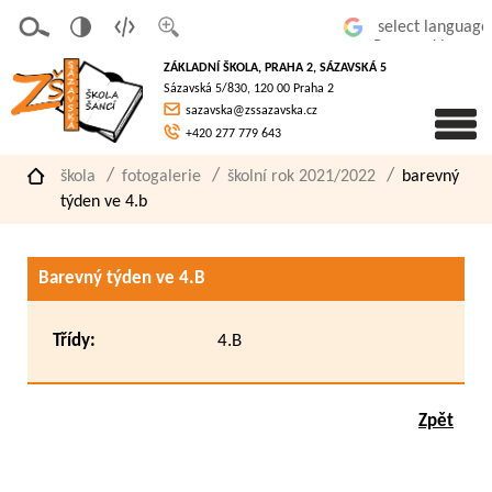
v
t
z
Powered by
erze
extov
většit
ZÁKLADNÍ ŠKOLA, PRAHA 2, SÁZAVSKÁ 5
pro
á
písmo
Sázavská 5/830, 120 00 Praha 2
slaboz
verze
sazavska@zssazavska.cz
raké
+420 277 779 643
škola
fotogalerie
školní rok 2021/2022
barevný
týden ve 4.b
Barevný týden ve 4.B
Třídy:
4.B
Zpět