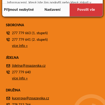
Meteostanice
informacemi, které jste jim poskytli nebo které získali v
Fotogalerie
důsledku toho, že používáte jejich služby.
Přijmout nezbytné
Nastavení
Povolit vše
Kontakty
SBOROVNA
277 779 663 (1. stupeň)
277 779 641 (2. stupeň)
více info »
JÍDELNA
jidelna@zssazavska.cz
277 779 640
více info »
DRUŽINA
kucerova@zssazavska.cz