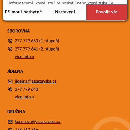
Meteostanice
informacemi, které jste jim poskytli nebo které získali v
Fotogalerie
důsledku toho, že používáte jejich služby.
Přijmout nezbytné
Nastavení
Povolit vše
Kontakty
SBOROVNA
277 779 663 (1. stupeň)
277 779 641 (2. stupeň)
více info »
JÍDELNA
jidelna@zssazavska.cz
277 779 640
více info »
DRUŽINA
kucerova@zssazavska.cz