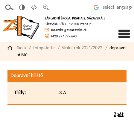
v
t
z
Powered by
erze
extov
většit
ZÁKLADNÍ ŠKOLA, PRAHA 2, SÁZAVSKÁ 5
pro
á
písmo
Sázavská 5/830, 120 00 Praha 2
slaboz
verze
sazavska@zssazavska.cz
raké
+420 277 779 643
škola
fotogalerie
školní rok 2021/2022
dopravní
hřiště
Dopravní hřiště
Třídy:
3.A
Zpět